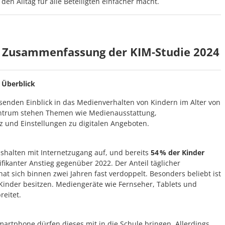
e den Alltag für alle Beteiligten einfacher macht.
te Zusammenfassung der
KIM-Studie 2024
 Überblick
senden Einblick in das Medienverhalten von Kindern im Alter von
Zentrum stehen Themen wie Medienausstattung,
und Einstellungen zu digitalen Angeboten.
ushalten mit Internetzugang auf, und bereits
54 % der Kinder
ifikanter Anstieg gegenüber 2022. Der Anteil täglicher
hat sich binnen zwei Jahren fast verdoppelt. Besonders beliebt ist
 Kinder besitzen. Mediengeräte wie Fernseher, Tablets und
reitet.
martphone dürfen dieses mit in die Schule bringen. Allerdings