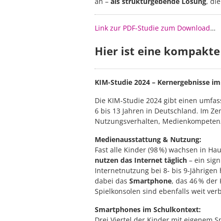
an –
als strukturgebende Lösung
, di
Link zur PDF-Studie zum Download
…
Hier ist eine kompak
KIM-Studie 2024 – Kernergebnisse im
Die KIM-Studie 2024 gibt einen umfas
6 bis 13 Jahren in Deutschland. Im 
Nutzungsverhalten, Medienkompetenz 
Medienausstattung & Nutzung:
Fast alle Kinder (98 %) wachsen in Ha
nutzen das Internet täglich
– ein sign
Internetnutzung bei 8- bis 9-Jährigen 
dabei das
Smartphone
, das 46 % der
Spielkonsolen sind ebenfalls weit verb
Smartphones im Schulkontext:
Drei Viertel der Kinder mit eigenem S