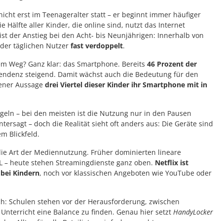
 nicht erst im Teenageralter statt – er beginnt immer häufiger
 Hälfte aller Kinder, die online sind, nutzt das Internet
ist der Anstieg bei den Acht- bis Neunjährigen: Innerhalb von
l der täglichen Nutzer
fast verdoppelt
.
sem Weg? Ganz klar: das Smartphone. Bereits
46 Prozent der
endenz steigend. Damit wächst auch die Bedeutung für den
gener Aussage
drei Viertel dieser Kinder ihr Smartphone mit in
egeln – bei den meisten ist die Nutzung nur in den Pausen
tersagt – doch die Realität sieht oft anders aus: Die Geräte sind
m Blickfeld.
 die Art der Mediennutzung. Früher dominierten lineare
L – heute stehen Streamingdienste ganz oben.
Netflix ist
 bei Kindern
, noch vor klassischen Angeboten wie YouTube oder
ich: Schulen stehen vor der Herausforderung, zwischen
nterricht eine Balance zu finden. Genau hier setzt
HandyLocker