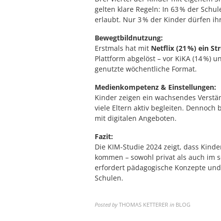
gelten klare Regeln: In 63 % der Schul
erlaubt. Nur 3 % der Kinder dürfen i
Bewegtbildnutzung:
Erstmals hat mit
Netflix (21 %) ein S
Plattform abgelöst – vor KiKA (14 %) 
genutzte wöchentliche Format.
Medienkompetenz & Einstellungen:
Kinder zeigen ein wachsendes Verstä
viele Eltern aktiv begleiten. Dennoc
mit digitalen Angeboten.
Fazit:
Die KIM-Studie 2024 zeigt, dass Kinde
kommen – sowohl privat als auch im 
erfordert pädagogische Konzepte und
Schulen.
Posted by
THOMAS KETTERER
in
BLOG