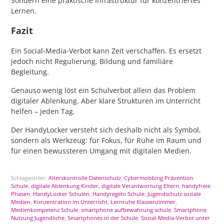
Sondern eine praktische Infrastruktur für konzentriertes
Lernen.
Fazit
Ein Social-Media-Verbot kann Zeit verschaffen. Es ersetzt
jedoch nicht Regulierung, Bildung und familiäre
Begleitung.
Genauso wenig löst ein Schulverbot allein das Problem
digitaler Ablenkung. Aber klare Strukturen im Unterricht
helfen – jeden Tag.
Der HandyLocker versteht sich deshalb nicht als Symbol,
sondern als Werkzeug: für Fokus, für Ruhe im Raum und
für einen bewussteren Umgang mit digitalen Medien.
Schlagwörter:
Alterskontrolle Datenschutz
,
Cybermobbing Prävention
Schule
,
digitale Ablenkung Kinder
,
digitale Verantwortung Eltern
,
handyfreie
Phasen
,
HandyLocker Schulen
,
Handyregeln Schule
,
Jugendschutz soziale
Medien
,
Konzentration im Unterricht
,
Lernruhe Klassenzimmer
,
Medienkompetenz Schule
,
smartphone aufbewahrung schule
,
Smartphone
Nutzung Jugendliche
,
Smartphones in der Schule
,
Social-Media-Verbot unter