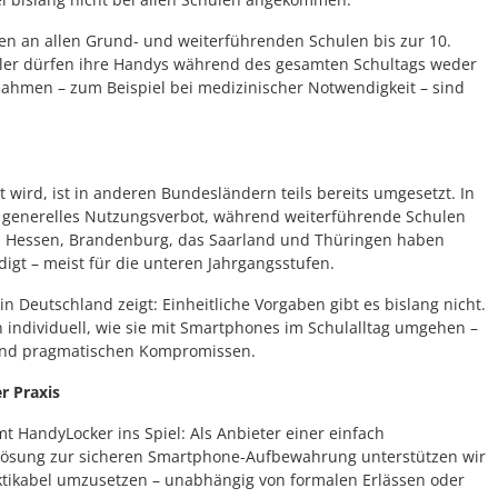
en an allen Grund- und weiterführenden Schulen bis zur 10.
üler dürfen ihre Handys während des gesamten Schultags weder
ahmen – zum Beispiel bei medizinischer Notwendigkeit – sind
 wird, ist in anderen Bundesländern teils bereits umgesetzt. In
n generelles Nutzungsverbot, während weiterführende Schulen
h Hessen, Brandenburg, das Saarland und Thüringen haben
t – meist für die unteren Jahrgangsstufen.
in Deutschland zeigt: Einheitliche Vorgaben gibt es bislang nicht.
n individuell, wie sie mit Smartphones im Schulalltag umgehen –
nd pragmatischen Kompromissen.
r Praxis
HandyLocker ins Spiel: Als Anbieter einer einfach
 Lösung zur sicheren Smartphone-Aufbewahrung unterstützen wir
ktikabel umzusetzen – unabhängig von formalen Erlässen oder