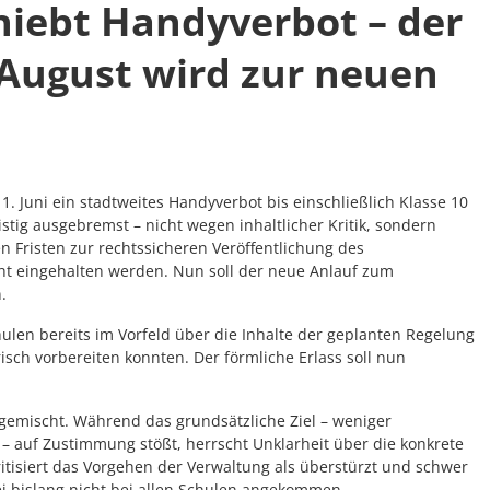
iebt Handyverbot – der
 August wird zur neuen
1. Juni ein stadtweites Handyverbot bis einschließlich Klasse 10
stig ausgebremst – nicht wegen inhaltlicher Kritik, sondern
n Fristen zur rechtssicheren Veröffentlichung des
ht eingehalten werden. Nun soll der neue Anlauf zum
.
len bereits im Vorfeld über die Inhalte der geplanten Regelung
risch vorbereiten konnten. Der förmliche Erlass soll nun
gemischt. Während das grundsätzliche Ziel – weniger
 auf Zustimmung stößt, herrscht Unklarheit über die konkrete
itisiert das Vorgehen der Verwaltung als überstürzt und schwer
ei bislang nicht bei allen Schulen angekommen.