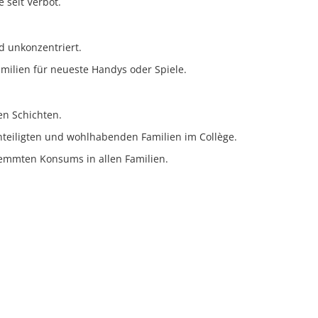
 seit Verbot.
d unkonzentriert.
milien für neueste Handys oder Spiele.
en Schichten.
teiligten und wohlhabenden Familien im Collège.
emmten Konsums in allen Familien.