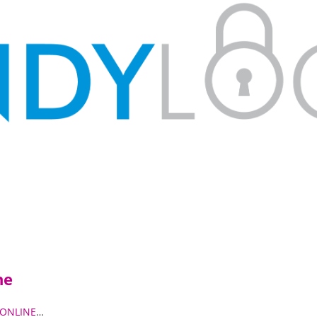
ne
T ONLINE
…